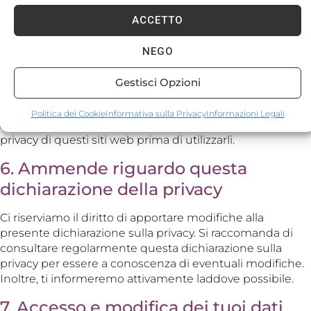
riviste.
ACCETTO
5. Siti web di terze parti
NEGO
Questa dichiarazione sulla privacy non si applica ai siti
web di terzi collegati tramite link sul nostro sito web.
Gestisci Opzioni
Non possiamo garantire che queste terze parti
gestiscano i vostri dati personali in modo affidabile e
Politica dei Cookie
Informativa sulla Privacy
Informazioni Legali
sicuro. Vi consigliamo di leggere le dichiarazioni sulla
privacy di questi siti web prima di utilizzarli.
6. Ammende riguardo questa
dichiarazione della privacy
Ci riserviamo il diritto di apportare modifiche alla
presente dichiarazione sulla privacy. Si raccomanda di
consultare regolarmente questa dichiarazione sulla
privacy per essere a conoscenza di eventuali modifiche.
Inoltre, ti informeremo attivamente laddove possibile.
7. Accesso e modifica dei tuoi dati