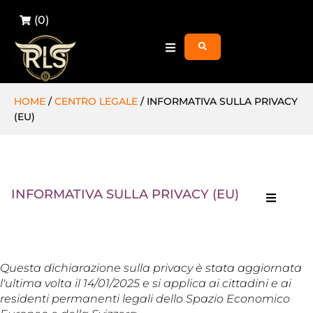
(
0
)
HOME
/
CENTRO LEGALE
/ INFORMATIVA SULLA PRIVACY
(EU)
INFORMATIVA SULLA PRIVACY (EU)
Questa dichiarazione sulla privacy è stata aggiornata
l'ultima volta il 14/01/2025 e si applica ai cittadini e ai
residenti permanenti legali dello Spazio Economico