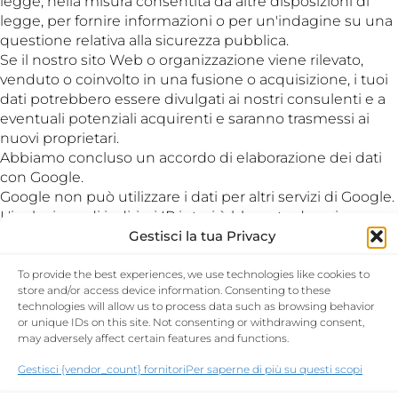
legge, nella misura consentita da altre disposizioni di
legge, per fornire informazioni o per un'indagine su una
questione relativa alla sicurezza pubblica.
Se il nostro sito Web o organizzazione viene rilevato,
venduto o coinvolto in una fusione o acquisizione, i tuoi
dati potrebbero essere divulgati ai nostri consulenti e a
eventuali potenziali acquirenti e saranno trasmessi ai
nuovi proprietari.
Abbiamo concluso un accordo di elaborazione dei dati
con Google.
Google non può utilizzare i dati per altri servizi di Google.
L'inclusione di indirizzi IP interi è bloccato da noi.
Gestisci la tua Privacy
4. Sicurezza
To provide the best experiences, we use technologies like cookies to
Ci impegniamo per la sicurezza dei dati personali.
store and/or access device information. Consenting to these
technologies will allow us to process data such as browsing behavior
Prendiamo adeguate misure di sicurezza per limitare
or unique IDs on this site. Not consenting or withdrawing consent,
l'abuso e l'accesso non autorizzato ai dati personali. Ciò
may adversely affect certain features and functions.
garantisce che solo le persone necessarie abbiano
accesso ai tuoi dati, che l'accesso ai dati sia protetto e
Gestisci {vendor_count} fornitori
Per saperne di più su questi scopi
che le nostre misure di sicurezza vengano regolarmente