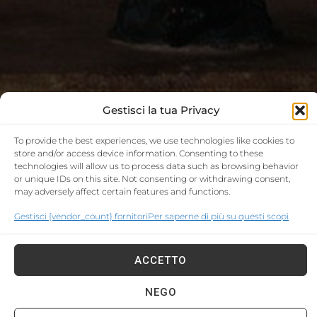
Gestisci la tua Privacy
To provide the best experiences, we use technologies like cookies to
store and/or access device information. Consenting to these
technologies will allow us to process data such as browsing behavior
or unique IDs on this site. Not consenting or withdrawing consent,
may adversely affect certain features and functions.
Gestisci {vendor_count} fornitori
Per saperne di più su questi scopi
HOME
/
TOUR
/
ARTE E CULTURA
/ TOUR ARTISTICO DI 1
GIORNO TRA GALLERIE E MUSEI DI ROMA
ACCETTO
NEGO