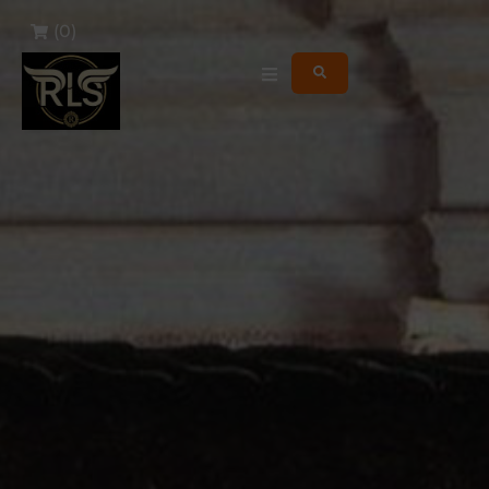
(
0
)