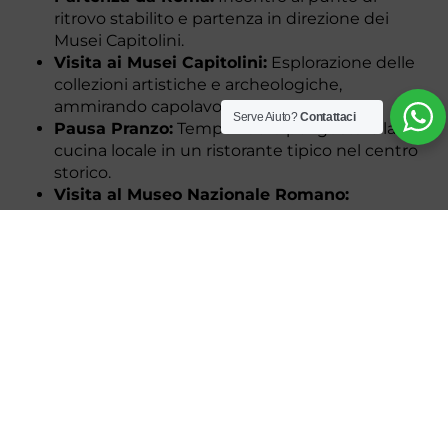
ritrovo stabilito e partenza in direzione dei
Musei Capitolini.
Visita ai Musei Capitolini:
Esplorazione delle
collezioni artistiche e archeologiche,
ammirando capolavori dell’antichità.
Serve Aiuto?
Contattaci
Pausa Pranzo:
Tempo libero per gustare la
cucina locale in un ristorante tipico nel centro
storico.
Visita al Museo Nazionale Romano:
Immersione nelle collezioni di arte e storia
romana, visitando le diverse sedi museali.
Conclusione del tour:
Rientro al punto di
partenza o altra destinazione concordata a
Roma.
Preparati a vivere una giornata all’insegna
dell’arte e della cultura, esplorando i tesori che
rendono Roma una città unica al mondo!
Nota sul Punto di Ritrovo