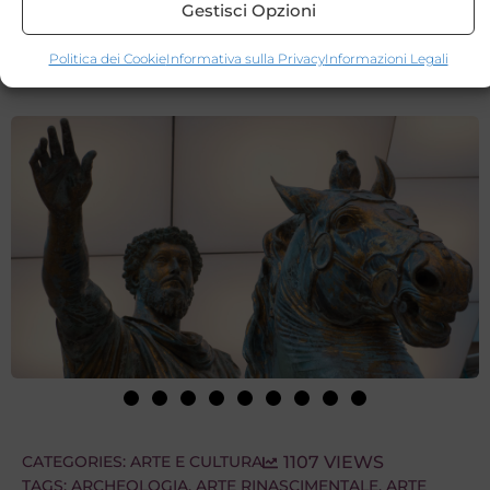
Gestisci Opzioni
Politica dei Cookie
Informativa sulla Privacy
Informazioni Legali
CATEGORIES:
ARTE E CULTURA
1107 VIEWS
TAGS:
ARCHEOLOGIA
,
ARTE RINASCIMENTALE
,
ARTE