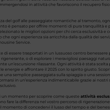
 immergendosi in attività che favoriscono il recupero fisic
nza del golf alle passeggiate romantiche al tramonto, ogn
to è pensato per offrire momenti di pura tranquillità e p
ezionato le migliori opzioni per chi cerca esclusività e 
che ogni esperienza sia arricchita dalla qualità dei serviz
ousine Service.
 di essere trasportati in un lussuoso centro benessere 
igenerante, o di esplorare i meravigliosi paesaggi natura
e un’escursione rilassante. Ogni attività è stata scelta 
e le energie e affrontare il 2025 con lo spirito giusto. Scopr
 una semplice passeggiata sulla spiaggia o una session
ormarsi in un’esperienza indimenticabile grazie ai nostri s
sclusivo.
i un momento per scoprire come queste
attività esclus
o fare la differenza nel vostro percorso di rigenerazione
È il momento di concedervi il lusso del tempo e del benes