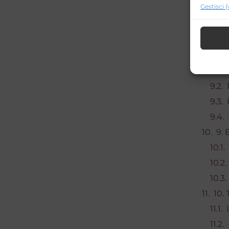
Gestisci 
8. 
9. 
10.