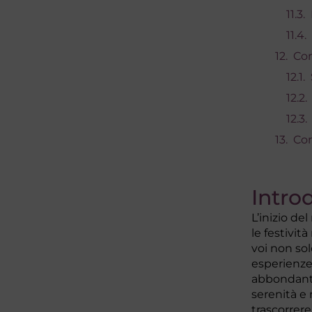
Com
Con
Intro
L’inizio de
le festività
voi non sol
esperienze 
abbondanti 
serenità e
trascorrere