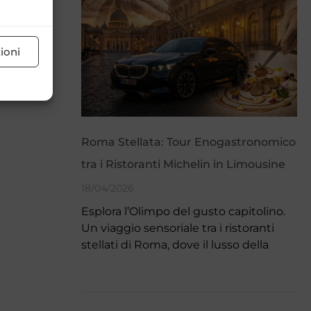
ioni
Roma Stellata: Tour Enogastronomico
tra i Ristoranti Michelin in Limousine
18/04/2026
Esplora l’Olimpo del gusto capitolino.
Un viaggio sensoriale tra i ristoranti
stellati di Roma, dove il lusso della