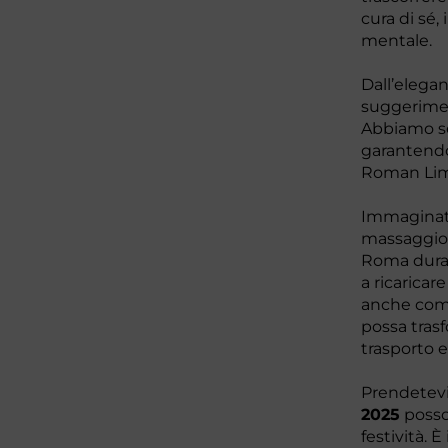
cura di sé,
mentale.
Dall’elega
suggerimen
Abbiamo sel
garantendo 
Roman Lim
Immaginate
massaggio r
Roma durant
a ricaricar
anche come
possa trasf
trasporto e
Prendetev
2025
posson
festività. 