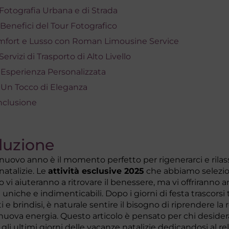
Fotografia Urbana e di Strada
Benefici del Tour Fotografico
fort e Lusso con Roman Limousine Service
Servizi di Trasporto di Alto Livello
Esperienza Personalizzata
Un Tocco di Eleganza
clusione
duzione
l nuovo anno è il momento perfetto per rigenerarci e rila
 natalizie. Le
attività esclusive 2025
che abbiamo selezio
o vi aiuteranno a ritrovare il benessere, ma vi offriranno 
uniche e indimenticabili. Dopo i giorni di festa trascorsi 
e brindisi, è naturale sentire il bisogno di riprendere la
 nuova energia. Questo articolo è pensato per chi desider
 gli ultimi giorni delle vacanze natalizie dedicandosi al rel