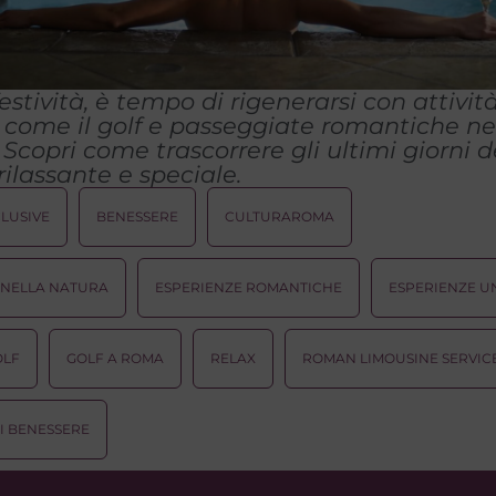
estività, è tempo di rigenerarsi con attivit
 come il golf e passeggiate romantiche nei
Scopri come trascorrere gli ultimi giorni 
ilassante e speciale.
CLUSIVE
BENESSERE
CULTURAROMA
 NELLA NATURA
ESPERIENZE ROMANTICHE
ESPERIENZE U
OLF
GOLF A ROMA
RELAX
ROMAN LIMOUSINE SERVIC
I BENESSERE