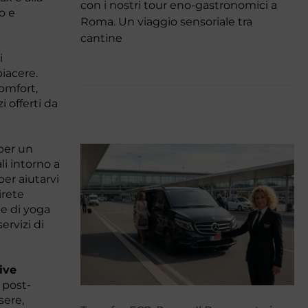
con i nostri tour eno-gastronomici a
o e
Roma. Un viaggio sensoriale tra
cantine
i
iacere.
comfort,
i offerti da
per un
li intorno a
per aiutarvi
irete
e di yoga
ervizi di
ive
 post-
sere,