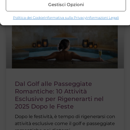
Gestisci Opzioni
Politica dei Cookie
Informativa sulla Privacy
Informazioni Legali
ATTIVITÀ ESCLUSIVE
Dal Golf alle Passeggiate
Romantiche: 10 Attività
Esclusive per Rigenerarti nel
2025 Dopo le Feste
Dopo le festività, è tempo di rigenerarsi con
attività esclusive come il golf e passeggiate