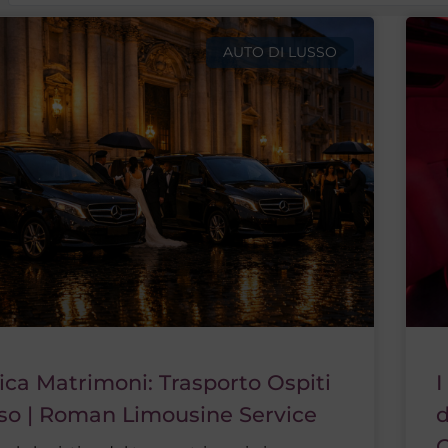
AUTO DI LUSSO
ica Matrimoni: Trasporto Ospiti
I
sso | Roman Limousine Service
d
O