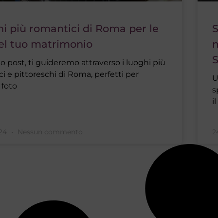
hi più romantici di Roma per le
S
del tuo matrimonio
m
S
o post, ti guideremo attraverso i luoghi più
i e pittoreschi di Roma, perfetti per
U
 foto
s
i
024
Nessun commento
2