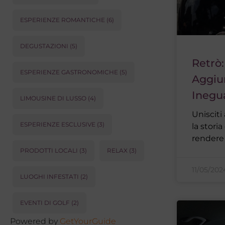
ESPERIENZE ROMANTICHE
(6)
DEGUSTAZIONI
(5)
Retrò
ESPERIENZE GASTRONOMICHE
(5)
Aggiu
Inegu
LIMOUSINE DI LUSSO
(4)
Unisciti
ESPERIENZE ESCLUSIVE
(3)
la stori
rendere
PRODOTTI LOCALI
(3)
RELAX
(3)
11/05/20
LUOGHI INFESTATI
(2)
EVENTI DI GOLF
(2)
Powered by
GetYourGuide