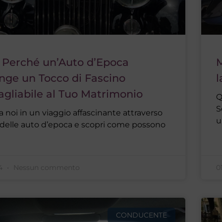
: Perché un’Auto d’Epoca
M
nge un Tocco di Fascino
l
agliabile al Tuo Matrimonio
Q
S
 a noi in un viaggio affascinante attraverso
u
a delle auto d’epoca e scopri come possono
24
Nessun commento
0
CONDUCENTE