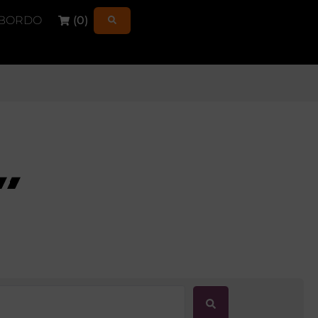
 BORDO
(
0
)