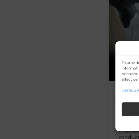
To provid
informati
behavior 
affect ce
Gestisci 
Oltre 
Del C
Matri
In quest
conduce