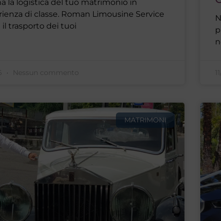
a la logistica del tuo matrimonio in
rienza di classe. Roman Limousine Service
N
 il trasporto dei tuoi
p
n
26
Nessun commento
1
MATRIMONI