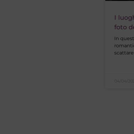
I luog
foto 
In quest
romantic
scattare
04/04/2