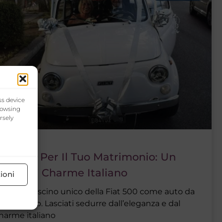
ss device
rowsing
rsely
iat 500 Per Il Tuo Matrimonio: Un
occo Di Charme Italiano
ioni
splora il fascino unico della Fiat 500 come auto da
atrimonio. Lasciati sedurre dall’eleganza e dal
harme italiano