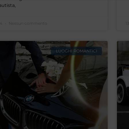
autista,
24
Nessun commento
1
LUOGHI ROMANTICI