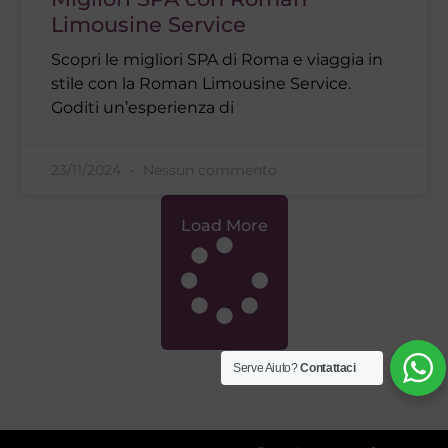
Limousine Service
Scopri le migliori SPA di Roma e viaggia in
stile con la Roman Limousine Service.
Goditi un’esperienza di
23/11/2024
Nessun commento
Load More
Serve Aiuto?
Contattaci