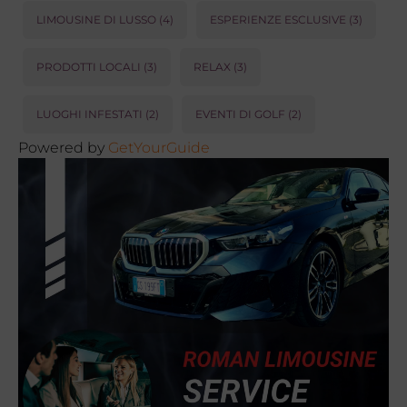
LIMOUSINE DI LUSSO
(4)
ESPERIENZE ESCLUSIVE
(3)
PRODOTTI LOCALI
(3)
RELAX
(3)
LUOGHI INFESTATI
(2)
EVENTI DI GOLF
(2)
Powered by
GetYourGuide