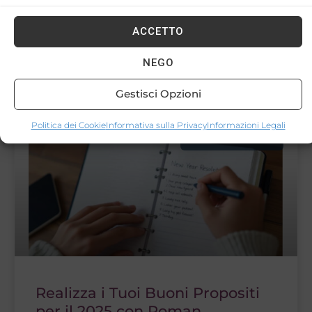
stress di Fiumicino con il nostro servizio
Meet & Greet
ACCETTO
NEGO
01/03/2026
Nessun commento
Gestisci Opzioni
Politica dei Cookie
Informativa sulla Privacy
Informazioni Legali
AUTO DI LUSSO
Realizza i Tuoi Buoni Propositi
per il 2025 con Roman