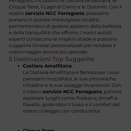
Ferragosto includono la Costiera Amalfitana, le
Cinque Terre, il Lago di Como e le Dolomiti. Con il
nostro
servizio NCC Ferragosto
, possiamo
portarvi in queste meravigliose località,
permettendovi di godere appieno della bellezza
e della tranquillità che offrono. I nostri autisti
esperti conoscono le migliori strade e possono
suggerire itinerari personalizzati per rendere il
vostro viaggio ancora più speciale.
5 Destinazioni Top Suggerite
Costiera Amalfitana
La Costiera Amalfitana è famosa per i suoi
panorami mozzafiato, le sue pittoresche
cittadine e le sue spiagge incantevoli. Con
il nostro
servizio NCC Ferragosto
, potrete
esplorare luoghi come Positano, Amalfi e
Ravello, godendovi il lusso e il comfort del
nostro noleggio con conducente.
Cinque Terre