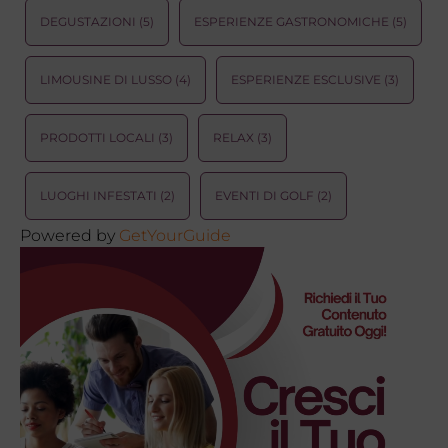
DEGUSTAZIONI
(5)
ESPERIENZE GASTRONOMICHE
(5)
LIMOUSINE DI LUSSO
(4)
ESPERIENZE ESCLUSIVE
(3)
PRODOTTI LOCALI
(3)
RELAX
(3)
LUOGHI INFESTATI
(2)
EVENTI DI GOLF
(2)
Powered by
GetYourGuide