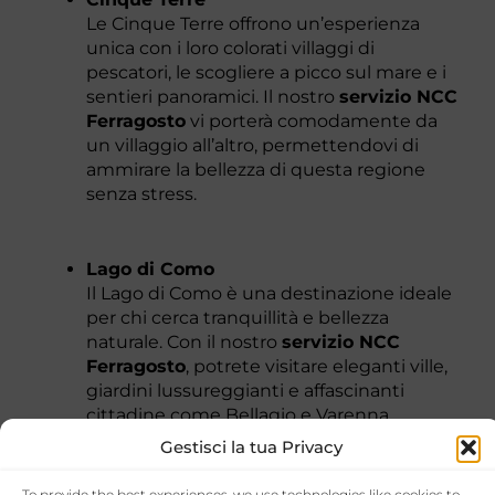
Le Cinque Terre offrono un’esperienza
unica con i loro colorati villaggi di
pescatori, le scogliere a picco sul mare e i
sentieri panoramici. Il nostro
servizio NCC
Ferragosto
vi porterà comodamente da
un villaggio all’altro, permettendovi di
ammirare la bellezza di questa regione
senza stress.
Lago di Como
Il Lago di Como è una destinazione ideale
per chi cerca tranquillità e bellezza
naturale. Con il nostro
servizio NCC
Ferragosto
, potrete visitare eleganti ville,
giardini lussureggianti e affascinanti
cittadine come Bellagio e Varenna.
Gestisci la tua Privacy
Dolomiti
To provide the best experiences, we use technologies like cookies to