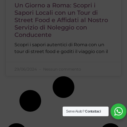
Un Giorno a Roma: Scopri i
Sapori Locali con un Tour di
Street Food e Affidati al Nostro
Servizio di Noleggio con
Conducente
Scopri i sapori autentici di Roma con un
tour di street food e goditi il viaggio con il
29/06/2024
Nessun commento
Serve Aiuto?
Contattaci