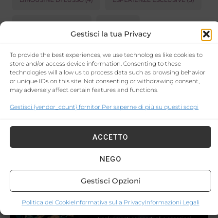
PRODOTTI LOCALI
(3)
RELAX
(3)
Gestisci la tua Privacy
LUOGHI INFESTATI
(2)
EVENTI DI GOLF
(2)
To provide the best experiences, we use technologies like cookies to
store and/or access device information. Consenting to these
Powered by
GetYourGuide
technologies will allow us to process data such as browsing behavior
or unique IDs on this site. Not consenting or withdrawing consent,
may adversely affect certain features and functions.
Gestisci {vendor_count} fornitori
Per saperne di più su questi scopi
ACCETTO
NEGO
Gestisci Opzioni
Politica dei Cookie
Informativa sulla Privacy
Informazioni Legali