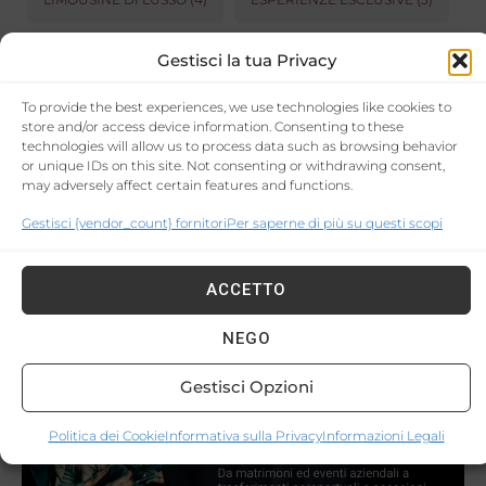
PRODOTTI LOCALI
(3)
RELAX
(3)
Gestisci la tua Privacy
To provide the best experiences, we use technologies like cookies to
LUOGHI INFESTATI
(2)
EVENTI DI GOLF
(2)
store and/or access device information. Consenting to these
technologies will allow us to process data such as browsing behavior
Powered by
GetYourGuide
or unique IDs on this site. Not consenting or withdrawing consent,
may adversely affect certain features and functions.
Gestisci {vendor_count} fornitori
Per saperne di più su questi scopi
ACCETTO
NEGO
Gestisci Opzioni
Politica dei Cookie
Informativa sulla Privacy
Informazioni Legali