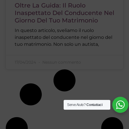
Oltre La Guida: Il Ruolo
Inaspettato Del Conducente Nel
Giorno Del Tuo Matrimonio
In questo articolo, sveliamo il ruolo
inaspettato del conducente nel giorno del
tuo matrimonio. Non solo un autista,
17/04/2024
Nessun commento
Serve Aiuto?
Contattaci