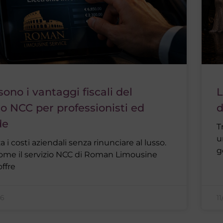
sono i vantaggi fiscali del
L
io NCC per professionisti ed
d
de
T
u
 i costi aziendali senza rinunciare al lusso.
g
ome il servizio NCC di Roman Limousine
offre
26
1