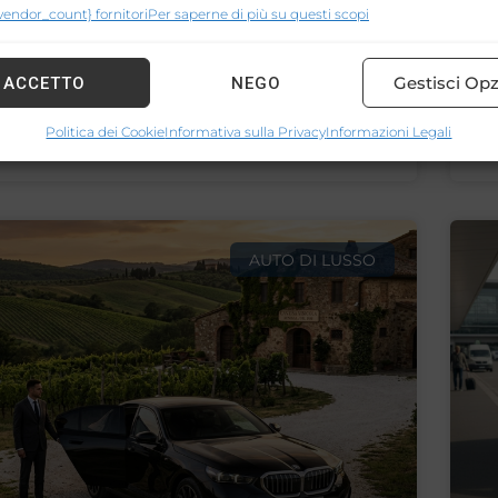
{vendor_count} fornitori
Per saperne di più su questi scopi
s
ci il successo del tuo summit o evento
l
e. Roman Limousine Service offre logistica
Gestisci Opz
ACCETTO
NEGO
, flotta di lusso
Politica dei Cookie
Informativa sulla Privacy
Informazioni Legali
26
1
AUTO DI LUSSO