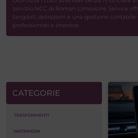
Ottimizza i costi aziendali senza rinunciare al
servizio NCC di Roman Limousine Service offr
tangibili, detrazioni e una gestione contabile
professionisti e imprese.
CATEGORIE
TRASFERIMENTI
MATRIMONI