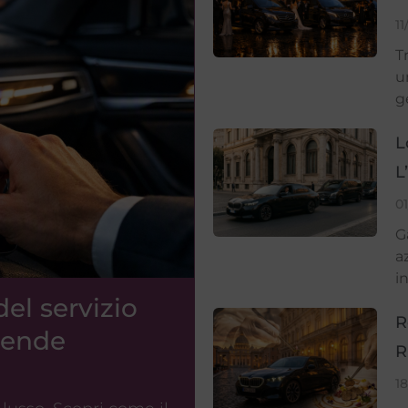
11
T
u
g
L
L
0
G
a
i
del servizio
R
iende
R
1