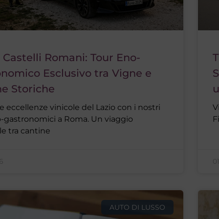
i Castelli Romani: Tour Eno-
T
nomico Esclusivo tra Vigne e
S
ne Storiche
u
le eccellenze vinicole del Lazio con i nostri
V
o-gastronomici a Roma. Un viaggio
F
le tra cantine
6
0
AUTO DI LUSSO