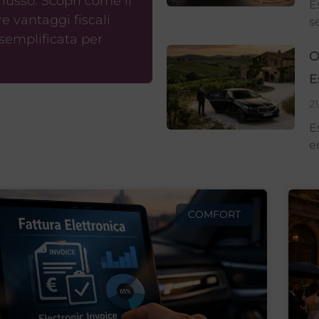
 lusso. Scopri come il
E
e vantaggi fiscali
se
 semplificata per
O
E
2
E
e
COMFORT