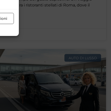
ensoriale tra i ristoranti stellati di Roma, dove il
usso della
ioni
8/04/2026
AUTO DI LUSSO