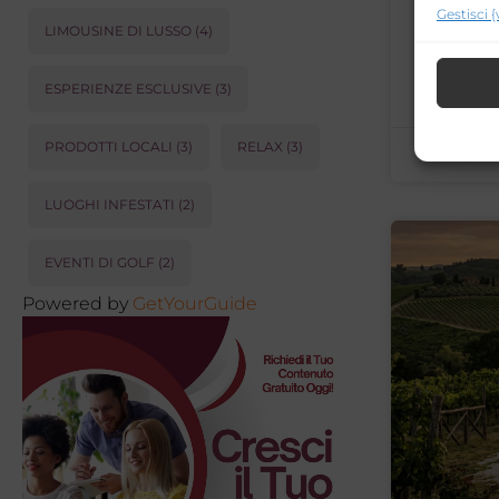
Gestisci 
Garantis
LIMOUSINE DI LUSSO
(4)
aziendal
integrata
ESPERIENZE ESCLUSIVE
(3)
PRODOTTI LOCALI
(3)
RELAX
(3)
01/06/20
LUOGHI INFESTATI
(2)
EVENTI DI GOLF
(2)
Powered by
GetYourGuide